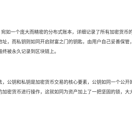
区块链，宛如一个庞大而精密的分布式账本，详细记录了所有加密货
地址，而私钥则如同开启财富之门的钥匙，由用户自己妥善保管
最终被永久记录到区块链上。
加密算法，公钥和私钥是加密货币交易的核心要素，公钥如同一个
的加密货币进行操作，这就如同为资产加上了一把坚固的锁，大