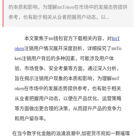
的本质和影响，为理解imToken在市场中的发展态势提供
参考，也有助于相关从业者把握用户动态，以...
本文聚焦于im钱包官方下载相关内容，对
ImT
oken
注销用户情况展开深度剖析，详细探究了imTo
ken注销用户背后的多种因素，可能涉及用户体
验、市场竞争、安全考量等方面，通过深入分析，
旨在揭示注销用户现象的本质和影响，为理解imT
oken在市场中的发展态势提供参考，也有助于相关
从业者把握用户动态，以便在产品优化、运营策略
等方面做出更合理的决策，从而提升产品的竞争力
和用户留存率。
在当今数字化金融的汹涌浪潮中,加密货币宛如一颗璀璨