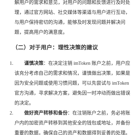
解用户的需求和意见，对用户的问题和反馈进行及时处
理，通过官方网站、社交媒体等渠道与用户进行互动，
与用户保持密切的沟通，能够及时发现问题并解决问
题，提高用户的满意度。
（二）对于用户：理性决策的建议
谨慎决策
：在决定注销 imToken 账户之前，用户应
该充分考虑自己的需求和情况，谨慎做出决策，如果是
因为安全问题或使用习惯问题，可以先尝试与 imToken
官方沟通，寻求解决方案，避免因一时冲动而做出错误
的决定。
做好资产转移和备份
：在注销账户之前，务必将账
户内的加密资产转移到其他安全的钱包或地址，并备份
重要的数据，确保自己的资产和数据得到妥善的处理。