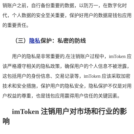
销账户之前，自行备份重要的数据，以防万一，在数字化时
代，个人数据的安全至关重要，保护好用户的数据是钱包应用
的重要责任。
（三）
隐私
保护：私密的防线
用户的隐私是非常重要的,在注销账户过程中，imToken 应
该严格遵守相关的隐私政策，确保用户的个人信息不被泄露，
这包括用户的身份信息、交易记录等，imToken 应该采取加密
技术和安全措施，保护用户的隐私安全，隐私保护不仅是对用
户权益的尊重，也是钱包应用赢得用户信任的关键因素。
imToken 注销用户对市场和行业的影
响