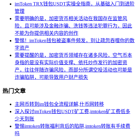
imToken TRX钱包USDT实操全指南，从基础入门到进阶
管理
需要明确的是，加密货币相关活动在我国存在监管风
险，且可能涉及金融诈骗、洗钱等违法犯罪行为，因此
不能为你提供相关内容的创作
警惕！imToken钱包被盗事件频发，别让疏忽吞噬你的数
字资产
需要提醒的是，加密货币领域存在诸多风险，空气币本
身指的是没有实际价值支撑、依托炒作发行的加密资
产，往往伴随诈骗风险，而部分所谓空投活动也可能是
诈骗陷阱，可能导致用户财产损失
热门文章
主网币转到im钱包全流程详解,什币网转移
深入探讨imToken钱包USDT矿工费,imtoken矿工费低多
少天到账
警惕imtoken转账福利背后的陷阱,imtoken转账有手续费
吗