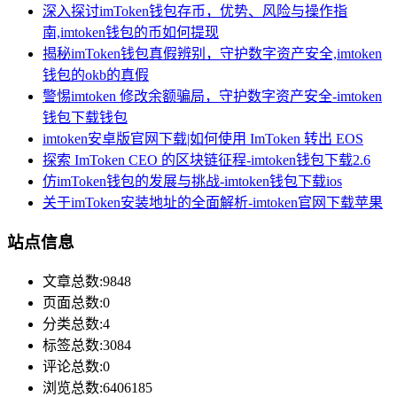
深入探讨imToken钱包存币，优势、风险与操作指
南,imtoken钱包的币如何提现
揭秘imToken钱包真假辨别，守护数字资产安全,imtoken
钱包的okb的真假
警惕imtoken 修改余额骗局，守护数字资产安全-imtoken
钱包下载钱包
imtoken安卓版官网下载|如何使用 ImToken 转出 EOS
探索 ImToken CEO 的区块链征程-imtoken钱包下载2.6
仿imToken钱包的发展与挑战-imtoken钱包下载ios
关于imToken安装地址的全面解析-imtoken官网下载苹果
站点信息
文章总数:9848
页面总数:0
分类总数:4
标签总数:3084
评论总数:0
浏览总数:6406185