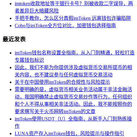
imtoken收款地址等于银行卡号？别被收款二字误导，两
者差异巨大暗藏风险
手把手教你，怎么区分真假imToken 远离钱包诈骗陷阱
Cobo与imToken全方位对比，加密钱包选择指南
最近发表
imToken钱包名称设置全指南，从入门到精通，轻松打造
专属钱包标识
因此，我们不能为你提供涉及虚拟货币交易所提币的相
关内容，也不建议参与任何虚拟货币交易活动
关于在中国使用imToken的合规性与风险提示
需要明确的是，虚拟货币相关业务活动属于非法金融活
动，我国明确禁止虚拟货币交易炒作等行为，任何组织
和个人不得从事相关非法活动。因此，我不能按照你的
要求撰写关于火币网转imToken的文章
imToken使用USDT（U）全指南，从新手入门到熟练操
作
LUNA资产存入imToken钱包，风险提示与操作指引