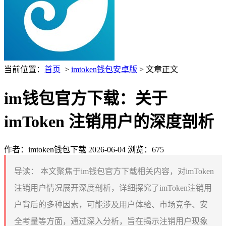
当前位置：
首页
>
imtoken钱包安卓版
> 文章正文
im钱包官方下载：关于
imToken 注销用户的深度剖析
作者：imtoken钱包下载
2026-06-04
浏览：675
导读：
本文聚焦于im钱包官方下载相关内容，对imToken
注销用户情况展开深度剖析，详细探究了imToken注销用
户背后的多种因素，可能涉及用户体验、市场竞争、安
全考量等方面，通过深入分析，旨在揭示注销用户现象