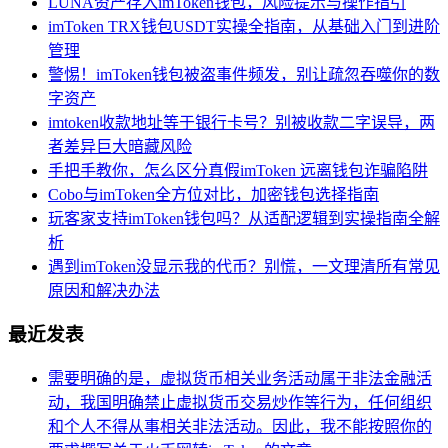
LUNA资产存入imToken钱包，风险提示与操作指引
imToken TRX钱包USDT实操全指南，从基础入门到进阶
管理
警惕！imToken钱包被盗事件频发，别让疏忽吞噬你的数
字资产
imtoken收款地址等于银行卡号？别被收款二字误导，两
者差异巨大暗藏风险
手把手教你，怎么区分真假imToken 远离钱包诈骗陷阱
Cobo与imToken全方位对比，加密钱包选择指南
玩客家支持imToken钱包吗？从适配逻辑到实操指南全解
析
遇到imToken没显示我的代币？别慌，一文理清所有常见
原因和解决办法
最近发表
需要明确的是，虚拟货币相关业务活动属于非法金融活
动，我国明确禁止虚拟货币交易炒作等行为，任何组织
和个人不得从事相关非法活动。因此，我不能按照你的