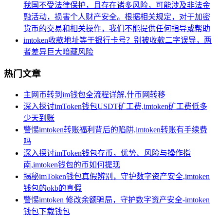
我国不受法律保护，且存在诸多风险，可能涉及非法金
融活动，损害个人财产安全。根据相关规定，对于加密
货币的交易和相关操作，我们不能提供任何指导或帮助
imtoken收款地址等于银行卡号？别被收款二字误导，两
者差异巨大暗藏风险
热门文章
主网币转到im钱包全流程详解,什币网转移
深入探讨imToken钱包USDT矿工费,imtoken矿工费低多
少天到账
警惕imtoken转账福利背后的陷阱,imtoken转账有手续费
吗
深入探讨imToken钱包存币，优势、风险与操作指
南,imtoken钱包的币如何提现
揭秘imToken钱包真假辨别，守护数字资产安全,imtoken
钱包的okb的真假
警惕imtoken 修改余额骗局，守护数字资产安全-imtoken
钱包下载钱包