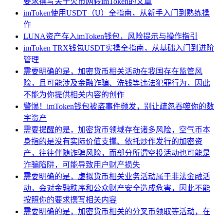
要求撰写关于火币网转imToken的文章
imToken使用USDT（U）全指南，从新手入门到熟练操
作
LUNA资产存入imToken钱包，风险提示与操作指引
imToken TRX钱包USDT实操全指南，从基础入门到进阶
管理
需要明确的是，加密货币相关活动在我国存在监管风
险，且可能涉及金融诈骗、洗钱等违法犯罪行为，因此
不能为你提供相关内容的创作
警惕！imToken钱包被盗事件频发，别让疏忽吞噬你的数
字资产
需要提醒的是，加密货币领域存在诸多风险，空气币本
身指的是没有实际价值支撑、依托炒作发行的加密资
产，往往伴随诈骗风险，而部分所谓空投活动也可能是
诈骗陷阱，可能导致用户财产损失
需要明确的是，虚拟货币相关业务活动属于非法金融活
动，会对金融秩序和公众财产安全造成危害，因此不能
按照你的要求撰写相关内容
需要明确的是，加密货币相关的分叉币领取等活动，在