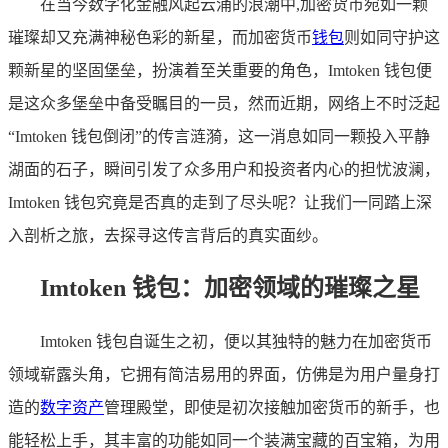
在当今数字化金融风起云涌的浪潮中,加密货币宛如一颗
璀璨却又充满神秘色彩的新星，而加密货币
钱包
则如同守护这
颗新星的坚固堡垒，扮演着至关重要的角色，Imtoken 钱包便
是这众多堡垒中备受瞩目的一员，然而近期，网络上不时泛起
“Imtoken 钱包倒闭”的传言涟漪，这一消息如同一颗投入平静
湖面的石子，瞬间引发了众多用户和投资者内心的担忧波澜，
Imtoken 钱包究竟是否真的走到了尽头呢？让我们一同踏上深
入剖析之旅，去探寻这传言背后的真实面纱。
Imtoken 钱包：加密领域的璀璨之星
Imtoken 钱包自诞生之初，便以其独特的魅力在加密货币
领域崭露头角，它拥有简洁易用的界面，仿佛是为用户量身打
造的
数字资产
管理殿堂，即使是初次接触加密货币的新手，也
能轻松上手，其丰富的功能如同一个装满宝藏的百宝箱，为用