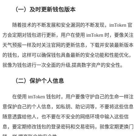
（一）及时更新钱包版本
随着技术的不断发展和安全漏洞的不断发现，imToken 官
方会定期对钱包进行更新，用户在使用 imToken 时，要像关注
天气预报一样及时关注官网的更新信息，下载并安装最新版本
的钱包，这样可以确保钱包具备最新的安全功能和性能优化，
就像为钱包进行一次全面的升级,提高数字资产的安全性。
（二）保护个人信息
在使用 imToken 钱包时，用户要像守护自己的生命一样注
意保护自己的个人信息，如私钥、助记词等，不要将这些信息
随意透露给他人，也不要在不安全的网络环境中输入这些信
息，要定期修改钱包的登录密码和交易密码，就像定期更换门