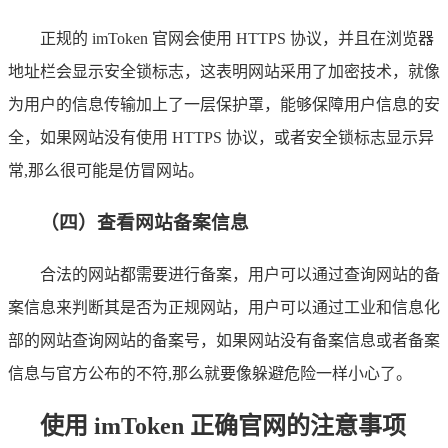
正规的 imToken 官网会使用 HTTPS 协议，并且在浏览器
地址栏会显示安全锁标志，这表明网站采用了加密技术，就像
为用户的信息传输加上了一层保护罩，能够保障用户信息的安
全，如果网站没有使用 HTTPS 协议，或者安全锁标志显示异
常,那么很可能是仿冒网站。
（四）查看网站备案信息
合法的网站都需要进行备案，用户可以通过查询网站的备
案信息来判断其是否为正规网站，用户可以通过工业和信息化
部的网站查询网站的备案号，如果网站没有备案信息或者备案
信息与官方公布的不符,那么就要像躲避危险一样小心了。
使用 imToken 正确官网的注意事项