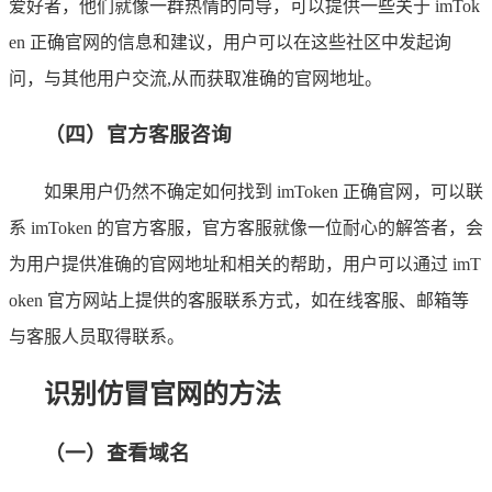
爱好者，他们就像一群热情的向导，可以提供一些关于 imTok
en 正确官网的信息和建议，用户可以在这些社区中发起询
问，与其他用户交流,从而获取准确的官网地址。
（四）官方客服咨询
如果用户仍然不确定如何找到 imToken 正确官网，可以联
系 imToken 的官方客服，官方客服就像一位耐心的解答者，会
为用户提供准确的官网地址和相关的帮助，用户可以通过 imT
oken 官方网站上提供的客服联系方式，如在线客服、邮箱等
与客服人员取得联系。
识别仿冒官网的方法
（一）查看域名