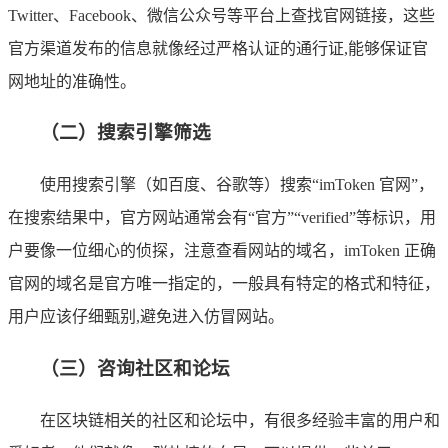
Twitter、Facebook、微信公众号等平台上查找官网链接，这些
官方渠道发布的信息就像经过严格认证的通行证,能够保证官
网地址的准确性。
（二）搜索引擎筛选
使用搜索引擎（如百度、谷歌等）搜索“imToken 官网”，
在搜索结果中，官方网站通常会有“官方”“verified”等标识，用
户要像一位细心的侦探，注意查看网站的域名，imToken 正确
官网的域名是官方唯一指定的，一般具有特定的格式和特征，
用户应该仔细甄别,避免进入仿冒网站。
（三）咨询社区和论坛
在区块链相关的社区和论坛中，有很多经验丰富的用户和