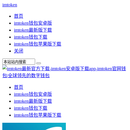
imtoken
首页
imtoken钱包安卓版
imtoken最新版下载
imtoken钱包下载
imtoken钱包苹果版下载
关闭
首页
imtoken钱包安卓版
imtoken最新版下载
imtoken钱包下载
imtoken钱包苹果版下载