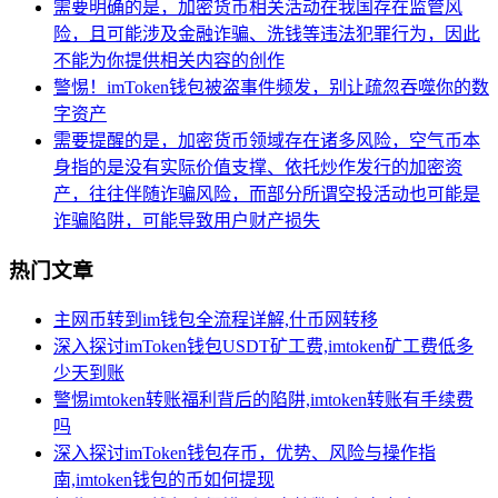
需要明确的是，加密货币相关活动在我国存在监管风
险，且可能涉及金融诈骗、洗钱等违法犯罪行为，因此
不能为你提供相关内容的创作
警惕！imToken钱包被盗事件频发，别让疏忽吞噬你的数
字资产
需要提醒的是，加密货币领域存在诸多风险，空气币本
身指的是没有实际价值支撑、依托炒作发行的加密资
产，往往伴随诈骗风险，而部分所谓空投活动也可能是
诈骗陷阱，可能导致用户财产损失
热门文章
主网币转到im钱包全流程详解,什币网转移
深入探讨imToken钱包USDT矿工费,imtoken矿工费低多
少天到账
警惕imtoken转账福利背后的陷阱,imtoken转账有手续费
吗
深入探讨imToken钱包存币，优势、风险与操作指
南,imtoken钱包的币如何提现