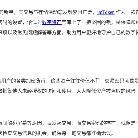
璨的新星，其交易与存储活动愈发频繁且广泛，
imToken
作为一款
密码的设置，恰似为
数字资产
宝库上了一把坚固的锁，是保障账户资
事项以及常见问题解答等方面，助力用户更好地守护自己的数字
中存储着用户的各类加密货币，这些资产往往价值不菲，交易密码就
效抵御他人未经授权的访问和使用，大大降低资产被盗取的风险
为不经意间触碰屏幕等原因，误发起交易，而交易密码的存在，就
次检查交易信息的机会，确保每一笔交易都准确无误。