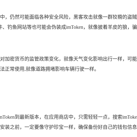
际使用中，仍然可能面临各种安全风险，黑客攻击就像一群狡猾的
鱼网站等也可能会伪装成imToken，就像披着羊皮的狼，骗取用
政府对加密货币的监管政策变化，就像天气变化影响出行一样，可能会
能无法正常使用,就像道路拥堵影响车辆行驶一样。
Token到最新版本，在应用商店中，只需轻轻一点，搜索imTo
重新安装之前，一定要像守护珍宝一样，确保备份好自己的钱包信