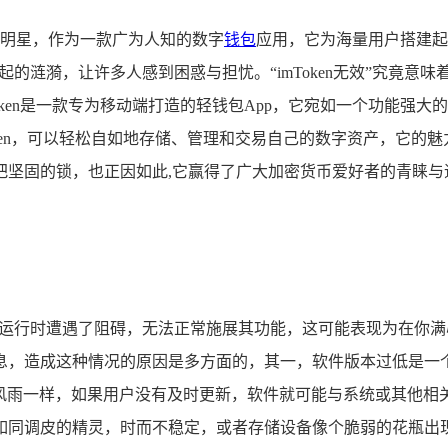
明星，作为一款广为人知的数字
钱包
应用，它为海量用户搭建起
面泛起的涟漪，让许多人感到困惑与担忧。“imToken无效”究
oken是一款专为移动端打造的轻钱包App，它宛如一个功能强
oken，可以轻松自如地存储、管理和交易自己的数字资产，它
把坚固的锁，也正因如此,它赢得了广大加密货币爱好者的青睐与
该应用在运行时遭遇了阻碍，无法正常施展其功能，这可能表现为在
息，造成这种情况的原因是多方面的，其一，软件版本过低是一个
御风雨一样，如果用户没有及时更新，软件就可能与系统或其他相
同调皮的精灵，时而不稳定，或者存储设备像个脆弱的花瓶出现故障