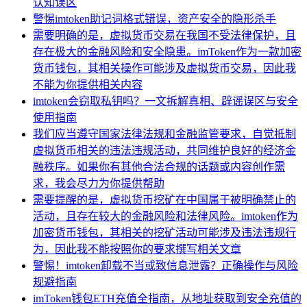
认知误区
警惕imtoken助记词格式错误，资产安全的隐形杀手
需要明确的是，虚拟货币交易在我国不受法律保护，且
存在极大的金融风险和安全隐患。imToken作为一款加密
货币钱包，其相关操作可能涉及虚拟货币交易，因此我
不能为你提供相关内容
imtoken会窃取私钥吗？一文拆解真相、辟谣误区与安全
使用指南
我们应当遵守国家法律法规和金融监管要求，自觉抵制
虚拟货币相关的违法违规活动，共同维护良好的经济金
融秩序。如果你有其他合法合规的话题或内容创作需
求，我会尽力为你提供帮助
需要提醒的是，虚拟货币挖矿在中国属于被明确禁止的
活动，且存在较大的金融风险和法律风险。imtoken作为
加密货币钱包，其相关的挖矿活动可能涉及违法违规行
为，因此我不能按照你的要求撰写相关文章
警惕！imtoken卸载不当或致信息泄露？正确操作与风险
规避指南
imToken钱包ETH充值全指南，从地址获取到安全充值的