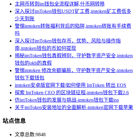
主网币转到im钱包全流程详解,什币网转移
深入探讨imToken钱包USDT矿工费,imtoken矿工费低多
少天到账
警惕imtoken转账福利背后的陷阱,imtoken转账有手续费
吗
深入探讨imToken钱包存币，优势、风险与操作指
南,imtoken钱包的币如何提现
揭秘imToken钱包真假辨别，守护数字资产安全,imtoken
钱包的okb的真假
警惕imtoken 修改余额骗局，守护数字资产安全-imtoken
钱包下载钱包
imtoken安卓版官网下载|如何使用 ImToken 转出 EOS
探索 ImToken CEO 的区块链征程-imtoken钱包下载2.6
仿imToken钱包的发展与挑战-imtoken钱包下载ios
关于imToken安装地址的全面解析-imtoken官网下载苹果
站点信息
文章总数:9848