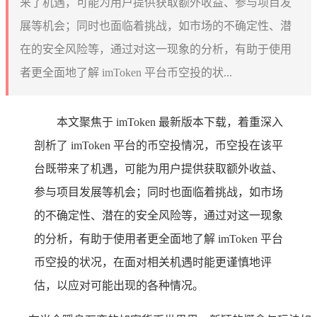
来了机遇，可能为用户提供获取额外收益、参与项目发
展等机会；同时也面临着挑战，如市场的不确定性、潜
在的安全风险等，通过对这一现象的分析，有助于使用
者更全面地了解 imToken 平台币空投的状...
本文聚焦于 imToken 最新版本下载，着重深入
剖析了 imToken 平台的币空投情况，币空投在该平
台既带来了机遇，可能为用户提供获取额外收益、
参与项目发展等机会；同时也面临着挑战，如市场
的不确定性、潜在的安全风险等，通过对这一现象
的分析，有助于使用者更全面地了解 imToken 平台
币空投的状况，在面对相关机遇时能更谨慎地评
估，以应对可能出现的各种情况。