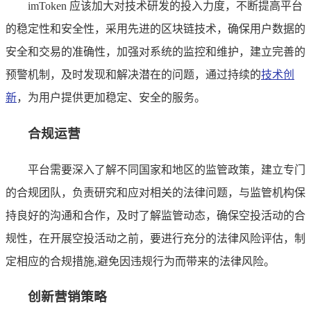
imToken 应该加大对技术研发的投入力度，不断提高平台
的稳定性和安全性，采用先进的区块链技术，确保用户数据的
安全和交易的准确性，加强对系统的监控和维护，建立完善的
预警机制，及时发现和解决潜在的问题，通过持续的
技术创
新
，为用户提供更加稳定、安全的服务。
合规运营
平台需要深入了解不同国家和地区的监管政策，建立专门
的合规团队，负责研究和应对相关的法律问题，与监管机构保
持良好的沟通和合作，及时了解监管动态，确保空投活动的合
规性，在开展空投活动之前，要进行充分的法律风险评估，制
定相应的合规措施,避免因违规行为而带来的法律风险。
创新营销策略