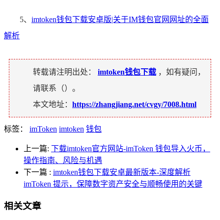
5、
imtoken钱包下载安卓版|关于IM钱包官网网址的全面
解析
转载请注明出处：
imtoken钱包下载
，如有疑问，
请联系（
）。
本文地址：
https://zhangjiang.net/cvgy/7008.html
标签：
imToken
imtoken
钱包
上一篇:
下载imtoken官方网站-imToken 钱包导入火币，
操作指南、风险与机遇
下一篇
:
imtoken钱包下载安卓最新版本-深度解析
imToken 提示，保障数字资产安全与顺畅使用的关键
相关文章