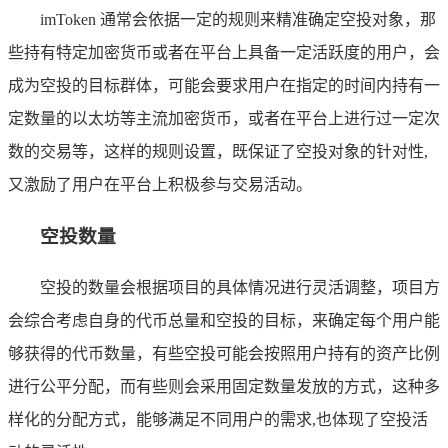
imToken 通常会依据一定的规则来精准确定空投对象，那
些持有特定加密货币或者在平台上具备一定活跃度的用户，会
成为空投的目标群体，可能会要求用户在指定的时间内持有一
定数量的以太坊等主流加密货币，或者在平台上进行过一定次
数的交易等，这样的规则设置，既保证了空投对象的针对性,
又激励了用户在平台上积极参与交易活动。
空投数量
空投的数量会根据项目的具体情况进行灵活调整，项目方
会综合考虑自身的代币总量和空投的目标，来确定每个用户能
够获得的代币数量，有些空投可能会按照用户持有的资产比例
进行公平分配，而有些则会采用固定数量发放的方式，这种多
样化的分配方式，能够满足不同用户的需求,也体现了空投活