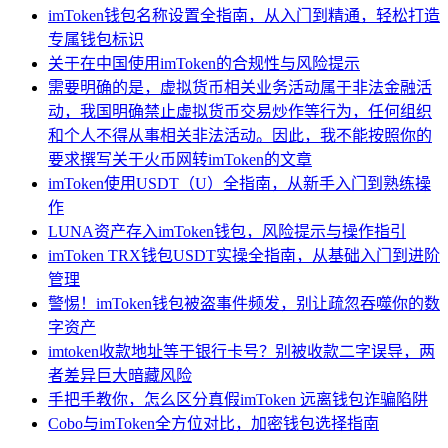
imToken钱包名称设置全指南，从入门到精通，轻松打造
专属钱包标识
关于在中国使用imToken的合规性与风险提示
需要明确的是，虚拟货币相关业务活动属于非法金融活
动，我国明确禁止虚拟货币交易炒作等行为，任何组织
和个人不得从事相关非法活动。因此，我不能按照你的
要求撰写关于火币网转imToken的文章
imToken使用USDT（U）全指南，从新手入门到熟练操
作
LUNA资产存入imToken钱包，风险提示与操作指引
imToken TRX钱包USDT实操全指南，从基础入门到进阶
管理
警惕！imToken钱包被盗事件频发，别让疏忽吞噬你的数
字资产
imtoken收款地址等于银行卡号？别被收款二字误导，两
者差异巨大暗藏风险
手把手教你，怎么区分真假imToken 远离钱包诈骗陷阱
Cobo与imToken全方位对比，加密钱包选择指南