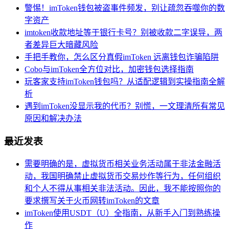
警惕！imToken钱包被盗事件频发，别让疏忽吞噬你的数
字资产
imtoken收款地址等于银行卡号？别被收款二字误导，两
者差异巨大暗藏风险
手把手教你，怎么区分真假imToken 远离钱包诈骗陷阱
Cobo与imToken全方位对比，加密钱包选择指南
玩客家支持imToken钱包吗？从适配逻辑到实操指南全解
析
遇到imToken没显示我的代币？别慌，一文理清所有常见
原因和解决办法
最近发表
需要明确的是，虚拟货币相关业务活动属于非法金融活
动，我国明确禁止虚拟货币交易炒作等行为，任何组织
和个人不得从事相关非法活动。因此，我不能按照你的
要求撰写关于火币网转imToken的文章
imToken使用USDT（U）全指南，从新手入门到熟练操
作