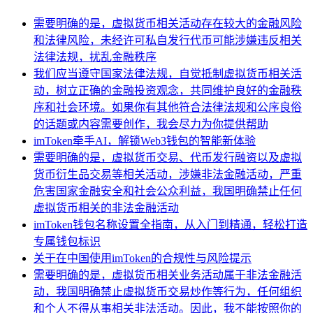
需要明确的是，虚拟货币相关活动存在较大的金融风险
和法律风险，未经许可私自发行代币可能涉嫌违反相关
法律法规，扰乱金融秩序
我们应当遵守国家法律法规，自觉抵制虚拟货币相关活
动，树立正确的金融投资观念，共同维护良好的金融秩
序和社会环境。如果你有其他符合法律法规和公序良俗
的话题或内容需要创作，我会尽力为你提供帮助
imToken牵手AI，解锁Web3钱包的智能新体验
需要明确的是，虚拟货币交易、代币发行融资以及虚拟
货币衍生品交易等相关活动，涉嫌非法金融活动，严重
危害国家金融安全和社会公众利益，我国明确禁止任何
虚拟货币相关的非法金融活动
imToken钱包名称设置全指南，从入门到精通，轻松打造
专属钱包标识
关于在中国使用imToken的合规性与风险提示
需要明确的是，虚拟货币相关业务活动属于非法金融活
动，我国明确禁止虚拟货币交易炒作等行为，任何组织
和个人不得从事相关非法活动。因此，我不能按照你的