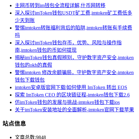
主网币转到im钱包全流程详解,什币网转移
深入探讨imToken钱包USDT矿工费,imtoken矿工费低多
少天到账
警惕imtoken转账福利背后的陷阱,imtoken转账有手续费
吗
深入探讨imToken钱包存币，优势、风险与操作指
南,imtoken钱包的币如何提现
揭秘imToken钱包真假辨别，守护数字资产安全,imtoken
钱包的okb的真假
警惕imtoken 修改余额骗局，守护数字资产安全-imtoken
钱包下载钱包
imtoken安卓版官网下载|如何使用 ImToken 转出 EOS
探索 ImToken CEO 的区块链征程-imtoken钱包下载2.6
仿imToken钱包的发展与挑战-imtoken钱包下载ios
关于imToken安装地址的全面解析-imtoken官网下载苹果
站点信息
文章总数:9848