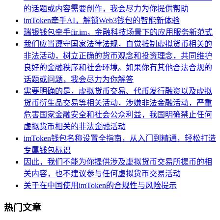
的话题或内容需要创作，我会尽力为你提供帮助
imToken牵手AI，解锁Web3钱包的智能新体验
瑞银钱包牵手fir.im，金融科技场景下的应用服务新范式
我们应当遵守国家法律法规，自觉抵制虚拟货币相关的
非法活动，树立正确的货币观念和投资理念，共同维护
良好的金融秩序和社会环境。如果你有其他合法合规的
话题或问题，我会尽力为你解答
需要明确的是，虚拟货币交易、代币发行融资以及虚拟
货币衍生品交易等相关活动，涉嫌非法金融活动，严重
危害国家金融安全和社会公众利益，我国明确禁止任何
虚拟货币相关的非法金融活动
imToken钱包名称设置全指南，从入门到精通，轻松打造
专属钱包标识
因此，我们不能为你提供涉及虚拟货币交易所提币的相
关内容，也不建议参与任何虚拟货币交易活动
关于在中国使用imToken的合规性与风险提示
热门文章