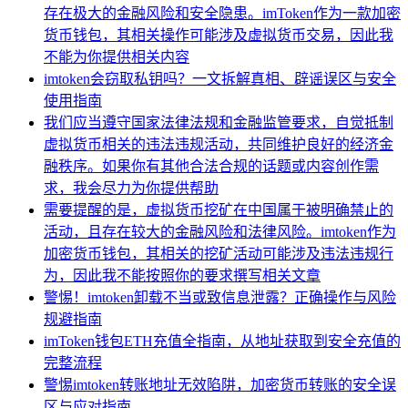
存在极大的金融风险和安全隐患。imToken作为一款加密
货币钱包，其相关操作可能涉及虚拟货币交易，因此我
不能为你提供相关内容
imtoken会窃取私钥吗？一文拆解真相、辟谣误区与安全
使用指南
我们应当遵守国家法律法规和金融监管要求，自觉抵制
虚拟货币相关的违法违规活动，共同维护良好的经济金
融秩序。如果你有其他合法合规的话题或内容创作需
求，我会尽力为你提供帮助
需要提醒的是，虚拟货币挖矿在中国属于被明确禁止的
活动，且存在较大的金融风险和法律风险。imtoken作为
加密货币钱包，其相关的挖矿活动可能涉及违法违规行
为，因此我不能按照你的要求撰写相关文章
警惕！imtoken卸载不当或致信息泄露？正确操作与风险
规避指南
imToken钱包ETH充值全指南，从地址获取到安全充值的
完整流程
警惕imtoken转账地址无效陷阱，加密货币转账的安全误
区与应对指南