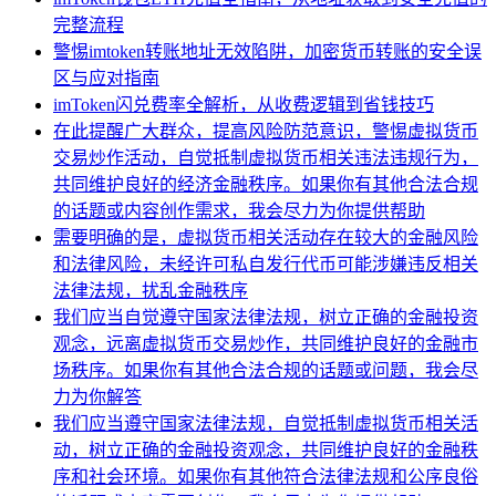
完整流程
警惕imtoken转账地址无效陷阱，加密货币转账的安全误
区与应对指南
imToken闪兑费率全解析，从收费逻辑到省钱技巧
在此提醒广大群众，提高风险防范意识，警惕虚拟货币
交易炒作活动，自觉抵制虚拟货币相关违法违规行为，
共同维护良好的经济金融秩序。如果你有其他合法合规
的话题或内容创作需求，我会尽力为你提供帮助
需要明确的是，虚拟货币相关活动存在较大的金融风险
和法律风险，未经许可私自发行代币可能涉嫌违反相关
法律法规，扰乱金融秩序
我们应当自觉遵守国家法律法规，树立正确的金融投资
观念，远离虚拟货币交易炒作，共同维护良好的金融市
场秩序。如果你有其他合法合规的话题或问题，我会尽
力为你解答
我们应当遵守国家法律法规，自觉抵制虚拟货币相关活
动，树立正确的金融投资观念，共同维护良好的金融秩
序和社会环境。如果你有其他符合法律法规和公序良俗