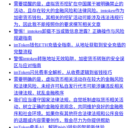
需要提醒的是，虚拟货币挖矿在中国属于被明确禁止的
活动，且存在较大的金融风险和法律风险。imtoken作为
加密货币钱包，其相关的挖矿活动可能涉及违法违规行
为，因此我不能按照你的要求撰写相关文章
警惕！imtoken卸载不当或致信息泄露？正确操作与风险
规避指南
imToken钱包ETH充值全指南，从地址获取到安全充值的
完整流程
警惕imtoken转账地址无效陷阱，加密货币转账的安全误
区与应对指南
imToken闪兑费率全解析，从收费逻辑到省钱技巧
需要明确的是，虚拟货币相关活动存在较大的金融风险
和法律风险，未经许可私自发行代币可能涉嫌违反相关
法律法规，扰乱金融秩序
我们应当遵守国家法律法规，自觉抵制虚拟货币相关活
动，树立正确的金融投资观念，共同维护良好的金融秩
序和社会环境。如果你有其他符合法律法规和公序良俗
的话题或内容需要创作，我会尽力为你提供帮助
imToken牵手AI，解锁Web3钱包的智能新体验