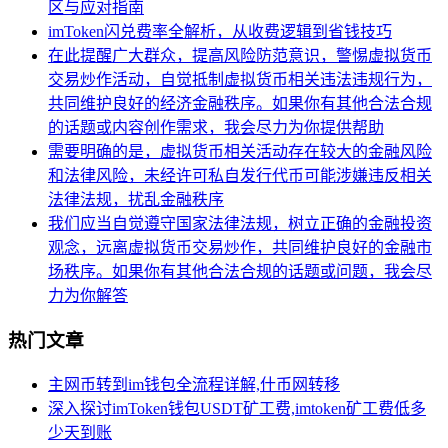
区与应对指南
imToken闪兑费率全解析，从收费逻辑到省钱技巧
在此提醒广大群众，提高风险防范意识，警惕虚拟货币
交易炒作活动，自觉抵制虚拟货币相关违法违规行为，
共同维护良好的经济金融秩序。如果你有其他合法合规
的话题或内容创作需求，我会尽力为你提供帮助
需要明确的是，虚拟货币相关活动存在较大的金融风险
和法律风险，未经许可私自发行代币可能涉嫌违反相关
法律法规，扰乱金融秩序
我们应当自觉遵守国家法律法规，树立正确的金融投资
观念，远离虚拟货币交易炒作，共同维护良好的金融市
场秩序。如果你有其他合法合规的话题或问题，我会尽
力为你解答
热门文章
主网币转到im钱包全流程详解,什币网转移
深入探讨imToken钱包USDT矿工费,imtoken矿工费低多
少天到账