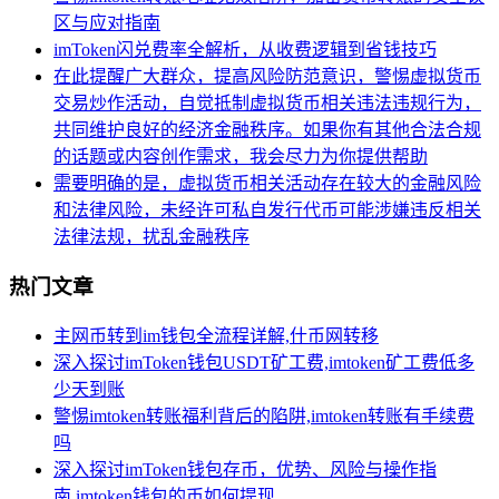
区与应对指南
imToken闪兑费率全解析，从收费逻辑到省钱技巧
在此提醒广大群众，提高风险防范意识，警惕虚拟货币
交易炒作活动，自觉抵制虚拟货币相关违法违规行为，
共同维护良好的经济金融秩序。如果你有其他合法合规
的话题或内容创作需求，我会尽力为你提供帮助
需要明确的是，虚拟货币相关活动存在较大的金融风险
和法律风险，未经许可私自发行代币可能涉嫌违反相关
法律法规，扰乱金融秩序
热门文章
主网币转到im钱包全流程详解,什币网转移
深入探讨imToken钱包USDT矿工费,imtoken矿工费低多
少天到账
警惕imtoken转账福利背后的陷阱,imtoken转账有手续费
吗
深入探讨imToken钱包存币，优势、风险与操作指
南,imtoken钱包的币如何提现