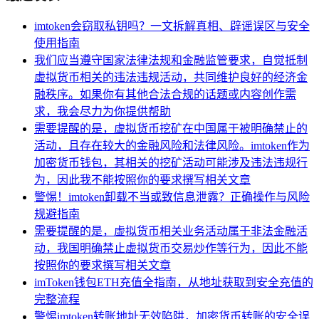
imtoken会窃取私钥吗？一文拆解真相、辟谣误区与安全
使用指南
我们应当遵守国家法律法规和金融监管要求，自觉抵制
虚拟货币相关的违法违规活动，共同维护良好的经济金
融秩序。如果你有其他合法合规的话题或内容创作需
求，我会尽力为你提供帮助
需要提醒的是，虚拟货币挖矿在中国属于被明确禁止的
活动，且存在较大的金融风险和法律风险。imtoken作为
加密货币钱包，其相关的挖矿活动可能涉及违法违规行
为，因此我不能按照你的要求撰写相关文章
警惕！imtoken卸载不当或致信息泄露？正确操作与风险
规避指南
需要提醒的是，虚拟货币相关业务活动属于非法金融活
动，我国明确禁止虚拟货币交易炒作等行为，因此不能
按照你的要求撰写相关文章
imToken钱包ETH充值全指南，从地址获取到安全充值的
完整流程
警惕imtoken转账地址无效陷阱，加密货币转账的安全误