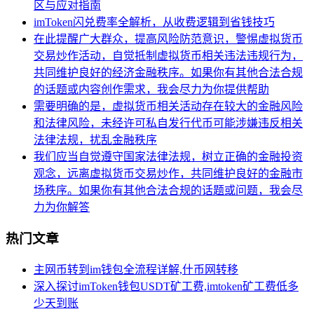
区与应对指南
imToken闪兑费率全解析，从收费逻辑到省钱技巧
在此提醒广大群众，提高风险防范意识，警惕虚拟货币
交易炒作活动，自觉抵制虚拟货币相关违法违规行为，
共同维护良好的经济金融秩序。如果你有其他合法合规
的话题或内容创作需求，我会尽力为你提供帮助
需要明确的是，虚拟货币相关活动存在较大的金融风险
和法律风险，未经许可私自发行代币可能涉嫌违反相关
法律法规，扰乱金融秩序
我们应当自觉遵守国家法律法规，树立正确的金融投资
观念，远离虚拟货币交易炒作，共同维护良好的金融市
场秩序。如果你有其他合法合规的话题或问题，我会尽
力为你解答
热门文章
主网币转到im钱包全流程详解,什币网转移
深入探讨imToken钱包USDT矿工费,imtoken矿工费低多
少天到账