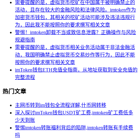
需要提醒的是，虚拟货币挖矿在中国属于被明确禁止的
活动，且存在较大的金融风险和法律风险。imtoken作为
加密货币钱包，其相关的挖矿活动可能涉及违法违规行
为，因此我不能按照你的要求撰写相关文章
警惕！imtoken卸载不当或致信息泄露？正确操作与风险
规避指南
需要提醒的是，虚拟货币相关业务活动属于非法金融活
动，我国明确禁止虚拟货币交易炒作等行为，因此不能
按照你的要求撰写相关文章
imToken钱包ETH充值全指南，从地址获取到安全充值的
完整流程
热门文章
主网币转到im钱包全流程详解,什币网转移
深入探讨imToken钱包USDT矿工费,imtoken矿工费低多
少天到账
警惕imtoken转账福利背后的陷阱,imtoken转账有手续费
吗