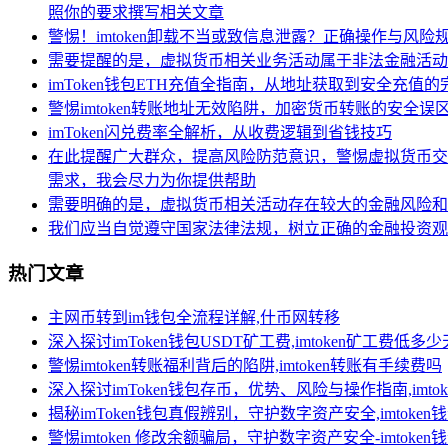
照你的要求撰写相关文章
警惕！imtoken卸载不当或致信息泄露？正确操作与风险
需要提醒的是，虚拟货币相关业务活动属于非法金融活动
imToken钱包ETH充值全指南，从地址获取到安全充值
警惕imtoken转账地址无效陷阱，加密货币转账的安全误
imToken闪兑费率全解析，从收费逻辑到省钱技巧
在此提醒广大群众，提高风险防范意识，警惕虚拟货币交
需求，我会尽力为你提供帮助
需要明确的是，虚拟货币相关活动存在较大的金融风险和
我们应当自觉遵守国家法律法规，树立正确的金融投资观
热门文章
主网币转到im钱包全流程详解,什币网转移
深入探讨imToken钱包USDT矿工费,imtoken矿工费低多
警惕imtoken转账福利背后的陷阱,imtoken转账有手续费吗
深入探讨imToken钱包存币，优势、风险与操作指南,imt
揭秘imToken钱包真假辨别，守护数字资产安全,imtoken
警惕imtoken 修改余额骗局，守护数字资产安全-imtoke