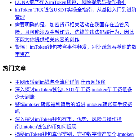
LUNA资产存入imToken钱包，风险提示与操作指引
imToken TRX钱包USDT实操全指南，从基础入门到进阶
管理
需要明确的是，加密货币相关活动在我国存在监管风
险，且可能涉及金融诈骗、洗钱等违法犯罪行为，因此
不能为你提供相关内容的创作
警惕！imToken钱包被盗事件频发，别让疏忽吞噬你的数
字资产
热门文章
主网币转到im钱包全流程详解,什币网转移
深入探讨imToken钱包USDT矿工费,imtoken矿工费低多
少天到账
警惕imtoken转账福利背后的陷阱,imtoken转账有手续费
吗
深入探讨imToken钱包存币，优势、风险与操作指
南,imtoken钱包的币如何提现
揭秘imToken钱包真假辨别，守护数字资产安全,imtoken