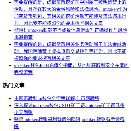
需要提醒的是，虚拟货币挖矿在中国属于被明确禁止的
活动，且存在较大的金融风险和法律风险。imtoken作为
加密货币钱包，其相关的挖矿活动可能涉及违法违规行
为，因此我不能按照你的要求撰写相关文章
警惕！imtoken卸载不当或致信息泄露？正确操作与风险
规避指南
需要提醒的是，虚拟货币相关业务活动属于非法金融活
动，我国明确禁止虚拟货币交易炒作等行为，因此不能
按照你的要求撰写相关文章
imToken钱包ETH充值全指南，从地址获取到安全充值的
完整流程
热门文章
主网币转到im钱包全流程详解,什币网转移
深入探讨imToken钱包USDT矿工费,imtoken矿工费低多
少天到账
警惕imtoken转账福利背后的陷阱,imtoken转账有手续费
吗