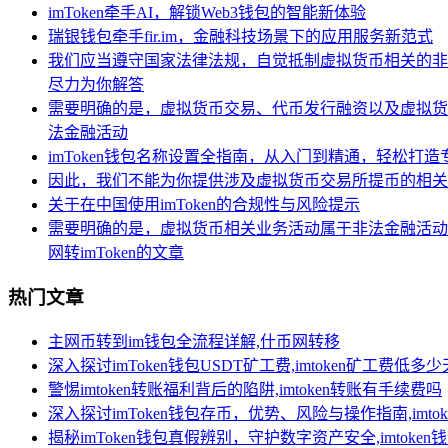
imToken牵手AI，解锁Web3钱包的智能新体验
瑞银钱包牵手fir.im，金融科技场景下的应用服务新范式
我们应当遵守国家法律法规，自觉抵制虚拟货币相关的非
尽力为你解答
需要明确的是，虚拟货币交易、代币发行融资以及虚拟货
法金融活动
imToken钱包名称设置全指南，从入门到精通，轻松打
因此，我们不能为你提供涉及虚拟货币交易所提币的相关
关于在中国使用imToken的合规性与风险提示
需要明确的是，虚拟货币相关业务活动属于非法金融活动
网转imToken的文章
热门文章
主网币转到im钱包全流程详解,什币网转移
深入探讨imToken钱包USDT矿工费,imtoken矿工费低多
警惕imtoken转账福利背后的陷阱,imtoken转账有手续费吗
深入探讨imToken钱包存币，优势、风险与操作指南,imt
揭秘imToken钱包真假辨别，守护数字资产安全,imtoken