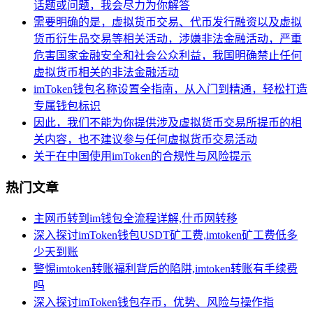
话题或问题，我会尽力为你解答
需要明确的是，虚拟货币交易、代币发行融资以及虚拟
货币衍生品交易等相关活动，涉嫌非法金融活动，严重
危害国家金融安全和社会公众利益，我国明确禁止任何
虚拟货币相关的非法金融活动
imToken钱包名称设置全指南，从入门到精通，轻松打造
专属钱包标识
因此，我们不能为你提供涉及虚拟货币交易所提币的相
关内容，也不建议参与任何虚拟货币交易活动
关于在中国使用imToken的合规性与风险提示
热门文章
主网币转到im钱包全流程详解,什币网转移
深入探讨imToken钱包USDT矿工费,imtoken矿工费低多
少天到账
警惕imtoken转账福利背后的陷阱,imtoken转账有手续费
吗
深入探讨imToken钱包存币，优势、风险与操作指