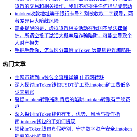
货币的交易和相关操作，我们不能提供任何指导或帮助
imtoken收款地址等于银行卡号？别被收款二字误导，两
者差异巨大暗藏风险
需要提醒的是，虚拟货币相关活动在我国不受法律保
护，所谓空投币激活大概率是诈骗陷阱，可能会导致个
人财产损失
手把手教你，怎么区分真假imToken 远离钱包诈骗陷阱
热门文章
主网币转到im钱包全流程详解,什币网转移
深入探讨imToken钱包USDT矿工费,imtoken矿工费低多
少天到账
警惕imtoken转账福利背后的陷阱,imtoken转账有手续费
吗
深入探讨imToken钱包存币，优势、风险与操作指
南,imtoken钱包的币如何提现
揭秘imToken钱包真假辨别，守护数字资产安全,imtoken
钱包的okb的真假