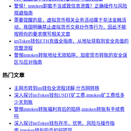
警惕！imtoken卸载不当或致信息泄露？正确操作与风险
规避指南
需要提醒的是，虚拟货币相关业务活动属于非法金融活
动，我国明确禁止虚拟货币交易炒作等行为，因此不能
按照你的要求撰写相关文章
imToken钱包ETH充值全指南，从地址获取到安全充值的
完整流程
警惕imtoken转账地址无效陷阱，加密货币转账的安全误
区与应对指南
热门文章
主网币转到im钱包全流程详解,什币网转移
深入探讨imToken钱包USDT矿工费,imtoken矿工费低多
少天到账
警惕imtoken转账福利背后的陷阱,imtoken转账有手续费
吗
深入探讨imToken钱包存币，优势、风险与操作指
南,imtoken钱包的币如何提现