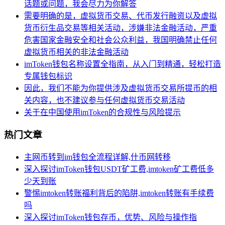
话题或问题，我会尽力为你解答
需要明确的是，虚拟货币交易、代币发行融资以及虚拟
货币衍生品交易等相关活动，涉嫌非法金融活动，严重
危害国家金融安全和社会公众利益，我国明确禁止任何
虚拟货币相关的非法金融活动
imToken钱包名称设置全指南，从入门到精通，轻松打造
专属钱包标识
因此，我们不能为你提供涉及虚拟货币交易所提币的相
关内容，也不建议参与任何虚拟货币交易活动
关于在中国使用imToken的合规性与风险提示
热门文章
主网币转到im钱包全流程详解,什币网转移
深入探讨imToken钱包USDT矿工费,imtoken矿工费低多
少天到账
警惕imtoken转账福利背后的陷阱,imtoken转账有手续费
吗
深入探讨imToken钱包存币，优势、风险与操作指