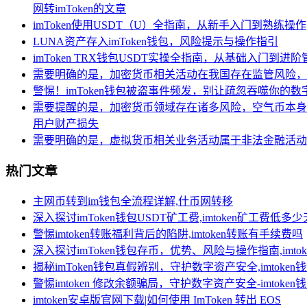
网转imToken的文章
imToken使用USDT（U）全指南，从新手入门到熟练操作
LUNA资产存入imToken钱包，风险提示与操作指引
imToken TRX钱包USDT实操全指南，从基础入门到进阶
需要明确的是，加密货币相关活动在我国存在监管风险，
警惕！imToken钱包被盗事件频发，别让疏忽吞噬你的数
需要提醒的是，加密货币领域存在诸多风险，空气币本身
用户财产损失
需要明确的是，虚拟货币相关业务活动属于非法金融活动
热门文章
主网币转到im钱包全流程详解,什币网转移
深入探讨imToken钱包USDT矿工费,imtoken矿工费低多
警惕imtoken转账福利背后的陷阱,imtoken转账有手续费吗
深入探讨imToken钱包存币，优势、风险与操作指南,imt
揭秘imToken钱包真假辨别，守护数字资产安全,imtoken
警惕imtoken 修改余额骗局，守护数字资产安全-imtoke
imtoken安卓版官网下载|如何使用 ImToken 转出 EOS