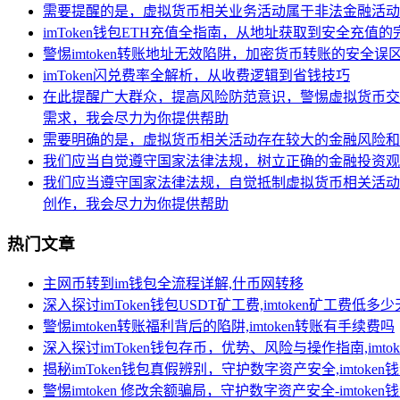
需要提醒的是，虚拟货币相关业务活动属于非法金融活动
imToken钱包ETH充值全指南，从地址获取到安全充值
警惕imtoken转账地址无效陷阱，加密货币转账的安全误
imToken闪兑费率全解析，从收费逻辑到省钱技巧
在此提醒广大群众，提高风险防范意识，警惕虚拟货币交
需求，我会尽力为你提供帮助
需要明确的是，虚拟货币相关活动存在较大的金融风险和
我们应当自觉遵守国家法律法规，树立正确的金融投资观
我们应当遵守国家法律法规，自觉抵制虚拟货币相关活动
创作，我会尽力为你提供帮助
热门文章
主网币转到im钱包全流程详解,什币网转移
深入探讨imToken钱包USDT矿工费,imtoken矿工费低多
警惕imtoken转账福利背后的陷阱,imtoken转账有手续费吗
深入探讨imToken钱包存币，优势、风险与操作指南,imt
揭秘imToken钱包真假辨别，守护数字资产安全,imtoken
警惕imtoken 修改余额骗局，守护数字资产安全-imtoke