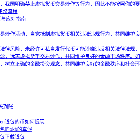
，我国明确禁止虚拟货币交易炒作等行为，因此不能按照你的要
的完整流程
区与应对指南
易炒作活动，自觉抵制虚拟货币相关违法违规行为，共同维护良
法律风险，未经许可私自发行代币可能涉嫌违反相关法律法规，
念，远离虚拟货币交易炒作，共同维护良好的金融市场秩序。如
，树立正确的金融投资观念，共同维护良好的金融秩序和社会环
少天到账
oken钱包的币如何提现
钱包的okb的真假
n钱包下载钱包