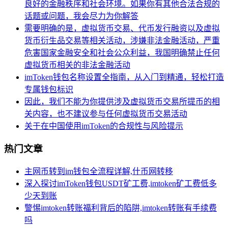
良好的金融秩序和社会环境。如果你有其他合法合规的
话题或问题，我会尽力为你解答
需要明确的是，虚拟货币交易、代币发行融资以及虚拟
货币衍生品交易等相关活动，涉嫌非法金融活动，严重
危害国家金融安全和社会公众利益，我国明确禁止任何
虚拟货币相关的非法金融活动
imToken钱包名称设置全指南，从入门到精通，轻松打造
专属钱包标识
因此，我们不能为你提供涉及虚拟货币交易所提币的相
关内容，也不建议参与任何虚拟货币交易活动
关于在中国使用imToken的合规性与风险提示
热门文章
主网币转到im钱包全流程详解,什币网转移
深入探讨imToken钱包USDT矿工费,imtoken矿工费低多
少天到账
警惕imtoken转账福利背后的陷阱,imtoken转账有手续费
吗