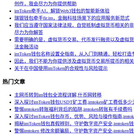
创作，我会尽力为你提供帮助
imToken牵手AI，解锁Web3钱包的智能新体验
瑞银钱包牵手fir.im，金融科技场景下的应用服务新范式
我们应当遵守国家法律法规，自觉抵制虚拟货币相关的非
尽力为你解答
需要明确的是，虚拟货币交易、代币发行融资以及虚拟货
法金融活动
imToken钱包名称设置全指南，从入门到精通，轻松打
因此，我们不能为你提供涉及虚拟货币交易所提币的相关
关于在中国使用imToken的合规性与风险提示
热门文章
主网币转到im钱包全流程详解,什币网转移
深入探讨imToken钱包USDT矿工费,imtoken矿工费低多
警惕imtoken转账福利背后的陷阱,imtoken转账有手续费吗
深入探讨imToken钱包存币，优势、风险与操作指南,imt
揭秘imToken钱包真假辨别，守护数字资产安全,imtoken
警惕imtoken 修改余额骗局，守护数字资产安全-imtoke