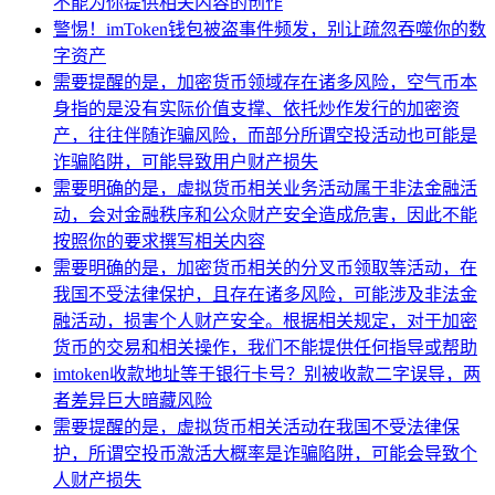
不能为你提供相关内容的创作
警惕！imToken钱包被盗事件频发，别让疏忽吞噬你的数
字资产
需要提醒的是，加密货币领域存在诸多风险，空气币本
身指的是没有实际价值支撑、依托炒作发行的加密资
产，往往伴随诈骗风险，而部分所谓空投活动也可能是
诈骗陷阱，可能导致用户财产损失
需要明确的是，虚拟货币相关业务活动属于非法金融活
动，会对金融秩序和公众财产安全造成危害，因此不能
按照你的要求撰写相关内容
需要明确的是，加密货币相关的分叉币领取等活动，在
我国不受法律保护，且存在诸多风险，可能涉及非法金
融活动，损害个人财产安全。根据相关规定，对于加密
货币的交易和相关操作，我们不能提供任何指导或帮助
imtoken收款地址等于银行卡号？别被收款二字误导，两
者差异巨大暗藏风险
需要提醒的是，虚拟货币相关活动在我国不受法律保
护，所谓空投币激活大概率是诈骗陷阱，可能会导致个
人财产损失