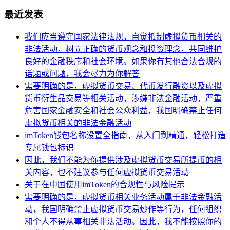
最近发表
我们应当遵守国家法律法规，自觉抵制虚拟货币相关的
非法活动，树立正确的货币观念和投资理念，共同维护
良好的金融秩序和社会环境。如果你有其他合法合规的
话题或问题，我会尽力为你解答
需要明确的是，虚拟货币交易、代币发行融资以及虚拟
货币衍生品交易等相关活动，涉嫌非法金融活动，严重
危害国家金融安全和社会公众利益，我国明确禁止任何
虚拟货币相关的非法金融活动
imToken钱包名称设置全指南，从入门到精通，轻松打造
专属钱包标识
因此，我们不能为你提供涉及虚拟货币交易所提币的相
关内容，也不建议参与任何虚拟货币交易活动
关于在中国使用imToken的合规性与风险提示
需要明确的是，虚拟货币相关业务活动属于非法金融活
动，我国明确禁止虚拟货币交易炒作等行为，任何组织
和个人不得从事相关非法活动。因此，我不能按照你的