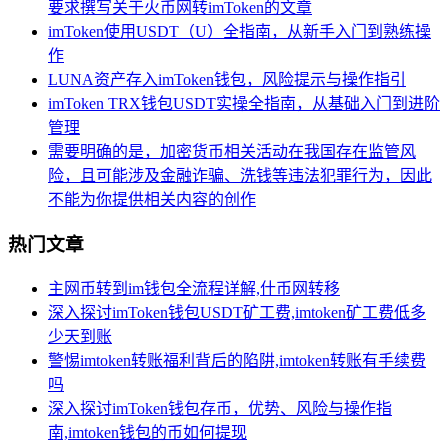
要求撰写关于火币网转imToken的文章
imToken使用USDT（U）全指南，从新手入门到熟练操
作
LUNA资产存入imToken钱包，风险提示与操作指引
imToken TRX钱包USDT实操全指南，从基础入门到进阶
管理
需要明确的是，加密货币相关活动在我国存在监管风
险，且可能涉及金融诈骗、洗钱等违法犯罪行为，因此
不能为你提供相关内容的创作
热门文章
主网币转到im钱包全流程详解,什币网转移
深入探讨imToken钱包USDT矿工费,imtoken矿工费低多
少天到账
警惕imtoken转账福利背后的陷阱,imtoken转账有手续费
吗
深入探讨imToken钱包存币，优势、风险与操作指
南,imtoken钱包的币如何提现