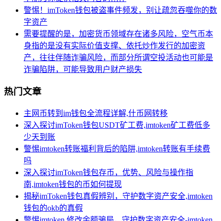
警惕！imToken钱包被盗事件频发，别让疏忽吞噬你的数
字资产
需要提醒的是，加密货币领域存在诸多风险，空气币本
身指的是没有实际价值支撑、依托炒作发行的加密资
产，往往伴随诈骗风险，而部分所谓空投活动也可能是
诈骗陷阱，可能导致用户财产损失
热门文章
主网币转到im钱包全流程详解,什币网转移
深入探讨imToken钱包USDT矿工费,imtoken矿工费低多
少天到账
警惕imtoken转账福利背后的陷阱,imtoken转账有手续费
吗
深入探讨imToken钱包存币，优势、风险与操作指
南,imtoken钱包的币如何提现
揭秘imToken钱包真假辨别，守护数字资产安全,imtoken
钱包的okb的真假
警惕imtoken 修改余额骗局，守护数字资产安全-imtoken