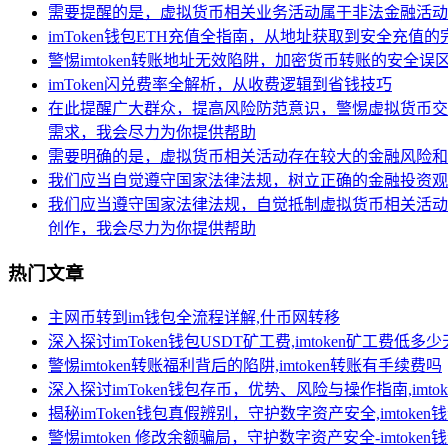
需要提醒的是，虚拟货币相关业务活动属于非法金融活动
imToken钱包ETH充值全指南，从地址获取到安全充值
警惕imtoken转账地址无效陷阱，加密货币转账的安全误
imToken闪兑费率全解析，从收费逻辑到省钱技巧
在此提醒广大群众，提高风险防范意识，警惕虚拟货币交
需求，我会尽力为你提供帮助
需要明确的是，虚拟货币相关活动存在较大的金融风险和
我们应当自觉遵守国家法律法规，树立正确的金融投资观
我们应当遵守国家法律法规，自觉抵制虚拟货币相关活动
创作，我会尽力为你提供帮助
热门文章
主网币转到im钱包全流程详解,什币网转移
深入探讨imToken钱包USDT矿工费,imtoken矿工费低多
警惕imtoken转账福利背后的陷阱,imtoken转账有手续费吗
深入探讨imToken钱包存币，优势、风险与操作指南,imt
揭秘imToken钱包真假辨别，守护数字资产安全,imtoken
警惕imtoken 修改余额骗局，守护数字资产安全-imtoke