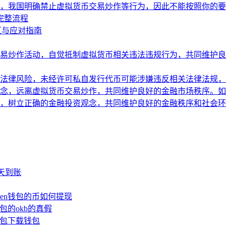
，我国明确禁止虚拟货币交易炒作等行为，因此不能按照你的要
的完整流程
区与应对指南
易炒作活动，自觉抵制虚拟货币相关违法违规行为，共同维护良
法律风险，未经许可私自发行代币可能涉嫌违反相关法律法规，
念，远离虚拟货币交易炒作，共同维护良好的金融市场秩序。如
，树立正确的金融投资观念，共同维护良好的金融秩序和社会环
少天到账
oken钱包的币如何提现
钱包的okb的真假
n钱包下载钱包