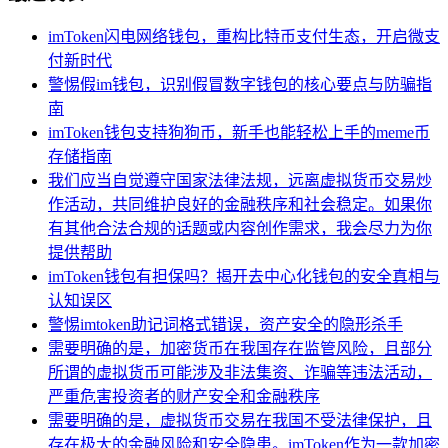
imToken闪电网络钱包，重构比特币支付生态，开启微支
付新时代
警惕假im钱包，识别假冒数字钱包的核心要点与防骗指
南
imToken钱包支持狗狗币，新手也能轻松上手的meme币
存储指南
我们应当自觉遵守国家法律法规，远离虚拟货币交易炒
作活动，共同维护良好的金融秩序和社会稳定。如果你
有其他合法合规的话题或内容创作需求，我会尽力为你
提供帮助
imToken钱包有担保吗？揭开去中心化钱包的安全真相与
认知误区
警惕imtoken助记词格式错误，资产安全的隐形杀手
需要明确的是，加密货币在我国存在监管风险，且部分
所谓的虚拟货币可能涉及非法集资、诈骗等违法活动，
严重危害投资者的财产安全和金融秩序
需要明确的是，虚拟货币交易在我国不受法律保护，且
存在极大的金融风险和安全隐患。imToken作为一款加密