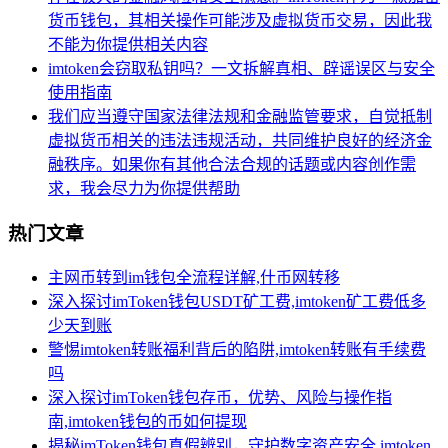
货币钱包，其相关操作可能涉及虚拟货币交易，因此我
不能为你提供相关内容
imtoken会窃取私钥吗？一文拆解真相、辟谣误区与安全
使用指南
我们应当遵守国家法律法规和金融监管要求，自觉抵制
虚拟货币相关的违法违规活动，共同维护良好的经济金
融秩序。如果你有其他合法合规的话题或内容创作需
求，我会尽力为你提供帮助
热门文章
主网币转到im钱包全流程详解,什币网转移
深入探讨imToken钱包USDT矿工费,imtoken矿工费低多
少天到账
警惕imtoken转账福利背后的陷阱,imtoken转账有手续费
吗
深入探讨imToken钱包存币，优势、风险与操作指
南,imtoken钱包的币如何提现
揭秘imToken钱包真假辨别，守护数字资产安全,imtoken