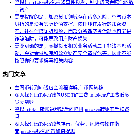
警惕！imToken钱包被盗事件频发，别让疏忽吞噬你的数
字资产
需要提醒的是，加密货币领域存在诸多风险，空气币本
身指的是没有实际价值支撑、依托炒作发行的加密资
产，往往伴随诈骗风险，而部分所谓空投活动也可能是
诈骗陷阱，可能导致用户财产损失
需要明确的是，虚拟货币相关业务活动属于非法金融活
动，会对金融秩序和公众财产安全造成危害，因此不能
按照你的要求撰写相关内容
热门文章
主网币转到im钱包全流程详解,什币网转移
深入探讨imToken钱包USDT矿工费,imtoken矿工费低多
少天到账
警惕imtoken转账福利背后的陷阱,imtoken转账有手续费
吗
深入探讨imToken钱包存币，优势、风险与操作指
南,imtoken钱包的币如何提现