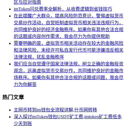
区与应对指南
imToken闪兑费率全解析，从收费逻辑到省钱技巧
在此提醒广大群众，提高风险防范意识，警惕虚拟货币
交易炒作活动，自觉抵制虚拟货币相关违法违规行为，
共同维护良好的经济金融秩序。如果你有其他合法合规
的话题或内容创作需求，我会尽力为你提供帮助
需要明确的是，虚拟货币相关活动存在较大的金融风险
和法律风险，未经许可私自发行代币可能涉嫌违反相关
法律法规，扰乱金融秩序
我们应当自觉遵守国家法律法规，树立正确的金融投资
观念，远离虚拟货币交易炒作，共同维护良好的金融市
场秩序。如果你有其他合法合规的话题或问题，我会尽
力为你解答
热门文章
主网币转到im钱包全流程详解,什币网转移
深入探讨imToken钱包USDT矿工费,imtoken矿工费低多
少天到账