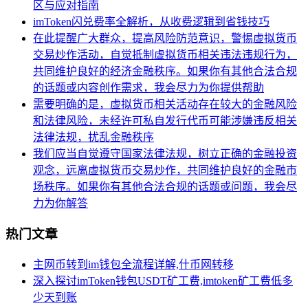
区与应对指南
imToken闪兑费率全解析，从收费逻辑到省钱技巧
在此提醒广大群众，提高风险防范意识，警惕虚拟货币
交易炒作活动，自觉抵制虚拟货币相关违法违规行为，
共同维护良好的经济金融秩序。如果你有其他合法合规
的话题或内容创作需求，我会尽力为你提供帮助
需要明确的是，虚拟货币相关活动存在较大的金融风险
和法律风险，未经许可私自发行代币可能涉嫌违反相关
法律法规，扰乱金融秩序
我们应当自觉遵守国家法律法规，树立正确的金融投资
观念，远离虚拟货币交易炒作，共同维护良好的金融市
场秩序。如果你有其他合法合规的话题或问题，我会尽
力为你解答
热门文章
主网币转到im钱包全流程详解,什币网转移
深入探讨imToken钱包USDT矿工费,imtoken矿工费低多
少天到账