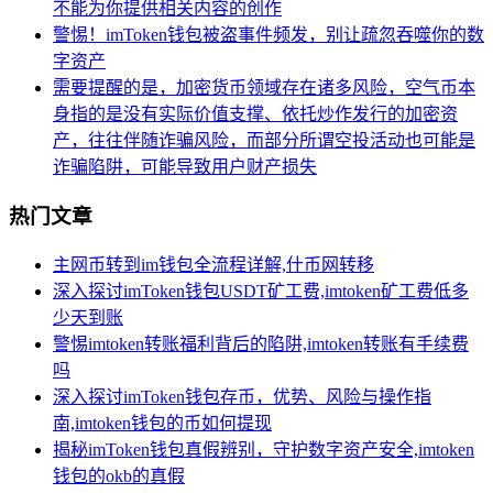
不能为你提供相关内容的创作
警惕！imToken钱包被盗事件频发，别让疏忽吞噬你的数
字资产
需要提醒的是，加密货币领域存在诸多风险，空气币本
身指的是没有实际价值支撑、依托炒作发行的加密资
产，往往伴随诈骗风险，而部分所谓空投活动也可能是
诈骗陷阱，可能导致用户财产损失
热门文章
主网币转到im钱包全流程详解,什币网转移
深入探讨imToken钱包USDT矿工费,imtoken矿工费低多
少天到账
警惕imtoken转账福利背后的陷阱,imtoken转账有手续费
吗
深入探讨imToken钱包存币，优势、风险与操作指
南,imtoken钱包的币如何提现
揭秘imToken钱包真假辨别，守护数字资产安全,imtoken
钱包的okb的真假