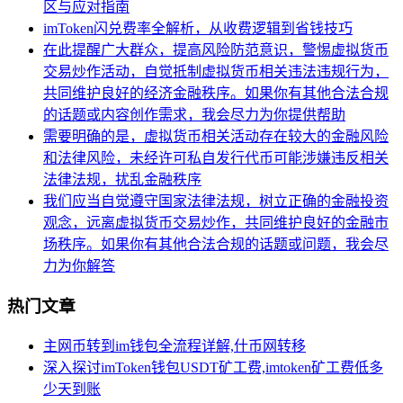
区与应对指南
imToken闪兑费率全解析，从收费逻辑到省钱技巧
在此提醒广大群众，提高风险防范意识，警惕虚拟货币
交易炒作活动，自觉抵制虚拟货币相关违法违规行为，
共同维护良好的经济金融秩序。如果你有其他合法合规
的话题或内容创作需求，我会尽力为你提供帮助
需要明确的是，虚拟货币相关活动存在较大的金融风险
和法律风险，未经许可私自发行代币可能涉嫌违反相关
法律法规，扰乱金融秩序
我们应当自觉遵守国家法律法规，树立正确的金融投资
观念，远离虚拟货币交易炒作，共同维护良好的金融市
场秩序。如果你有其他合法合规的话题或问题，我会尽
力为你解答
热门文章
主网币转到im钱包全流程详解,什币网转移
深入探讨imToken钱包USDT矿工费,imtoken矿工费低多
少天到账