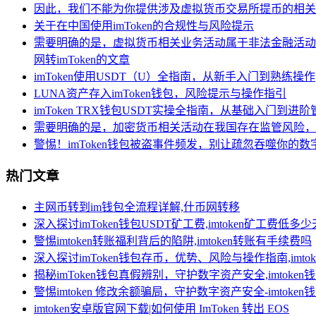
因此，我们不能为你提供涉及虚拟货币交易所提币的相关
关于在中国使用imToken的合规性与风险提示
需要明确的是，虚拟货币相关业务活动属于非法金融活动
网转imToken的文章
imToken使用USDT（U）全指南，从新手入门到熟练操作
LUNA资产存入imToken钱包，风险提示与操作指引
imToken TRX钱包USDT实操全指南，从基础入门到进阶
需要明确的是，加密货币相关活动在我国存在监管风险，
警惕！imToken钱包被盗事件频发，别让疏忽吞噬你的数
热门文章
主网币转到im钱包全流程详解,什币网转移
深入探讨imToken钱包USDT矿工费,imtoken矿工费低多
警惕imtoken转账福利背后的陷阱,imtoken转账有手续费吗
深入探讨imToken钱包存币，优势、风险与操作指南,imt
揭秘imToken钱包真假辨别，守护数字资产安全,imtoken
警惕imtoken 修改余额骗局，守护数字资产安全-imtoke
imtoken安卓版官网下载|如何使用 ImToken 转出 EOS