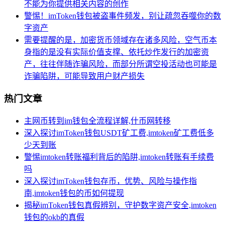
不能为你提供相关内容的创作
警惕！imToken钱包被盗事件频发，别让疏忽吞噬你的数
字资产
需要提醒的是，加密货币领域存在诸多风险，空气币本
身指的是没有实际价值支撑、依托炒作发行的加密资
产，往往伴随诈骗风险，而部分所谓空投活动也可能是
诈骗陷阱，可能导致用户财产损失
热门文章
主网币转到im钱包全流程详解,什币网转移
深入探讨imToken钱包USDT矿工费,imtoken矿工费低多
少天到账
警惕imtoken转账福利背后的陷阱,imtoken转账有手续费
吗
深入探讨imToken钱包存币，优势、风险与操作指
南,imtoken钱包的币如何提现
揭秘imToken钱包真假辨别，守护数字资产安全,imtoken
钱包的okb的真假