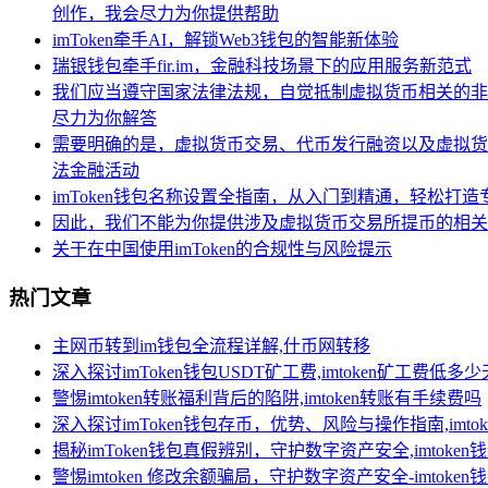
创作，我会尽力为你提供帮助
imToken牵手AI，解锁Web3钱包的智能新体验
瑞银钱包牵手fir.im，金融科技场景下的应用服务新范式
我们应当遵守国家法律法规，自觉抵制虚拟货币相关的非
尽力为你解答
需要明确的是，虚拟货币交易、代币发行融资以及虚拟货
法金融活动
imToken钱包名称设置全指南，从入门到精通，轻松打
因此，我们不能为你提供涉及虚拟货币交易所提币的相关
关于在中国使用imToken的合规性与风险提示
热门文章
主网币转到im钱包全流程详解,什币网转移
深入探讨imToken钱包USDT矿工费,imtoken矿工费低多
警惕imtoken转账福利背后的陷阱,imtoken转账有手续费吗
深入探讨imToken钱包存币，优势、风险与操作指南,imt
揭秘imToken钱包真假辨别，守护数字资产安全,imtoken
警惕imtoken 修改余额骗局，守护数字资产安全-imtoke