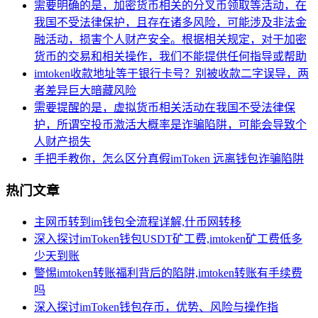
需要明确的是，加密货币相关的分叉币领取等活动，在
我国不受法律保护，且存在诸多风险，可能涉及非法金
融活动，损害个人财产安全。根据相关规定，对于加密
货币的交易和相关操作，我们不能提供任何指导或帮助
imtoken收款地址等于银行卡号？别被收款二字误导，两
者差异巨大暗藏风险
需要提醒的是，虚拟货币相关活动在我国不受法律保
护，所谓空投币激活大概率是诈骗陷阱，可能会导致个
人财产损失
手把手教你，怎么区分真假imToken 远离钱包诈骗陷阱
热门文章
主网币转到im钱包全流程详解,什币网转移
深入探讨imToken钱包USDT矿工费,imtoken矿工费低多
少天到账
警惕imtoken转账福利背后的陷阱,imtoken转账有手续费
吗
深入探讨imToken钱包存币，优势、风险与操作指