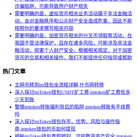
诈骗陷阱，可能导致用户财产损失
需要明确的是，虚拟货币相关业务活动属于非法金融活
动，会对金融秩序和公众财产安全造成危害，因此不能
按照你的要求撰写相关内容
需要明确的是，加密货币相关的分叉币领取等活动，在
我国不受法律保护，且存在诸多风险，可能涉及非法金
融活动，损害个人财产安全。根据相关规定，对于加密
货币的交易和相关操作，我们不能提供任何指导或帮助
热门文章
主网币转到im钱包全流程详解,什币网转移
深入探讨imToken钱包USDT矿工费,imtoken矿工费低多
少天到账
警惕imtoken转账福利背后的陷阱,imtoken转账有手续费
吗
深入探讨imToken钱包存币，优势、风险与操作指
南,imtoken钱包的币如何提现
揭秘imToken钱包真假辨别，守护数字资产安全,imtoken