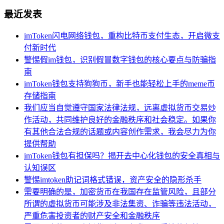
最近发表
imToken闪电网络钱包，重构比特币支付生态，开启微支
付新时代
警惕假im钱包，识别假冒数字钱包的核心要点与防骗指
南
imToken钱包支持狗狗币，新手也能轻松上手的meme币
存储指南
我们应当自觉遵守国家法律法规，远离虚拟货币交易炒
作活动，共同维护良好的金融秩序和社会稳定。如果你
有其他合法合规的话题或内容创作需求，我会尽力为你
提供帮助
imToken钱包有担保吗？揭开去中心化钱包的安全真相与
认知误区
警惕imtoken助记词格式错误，资产安全的隐形杀手
需要明确的是，加密货币在我国存在监管风险，且部分
所谓的虚拟货币可能涉及非法集资、诈骗等违法活动，
严重危害投资者的财产安全和金融秩序