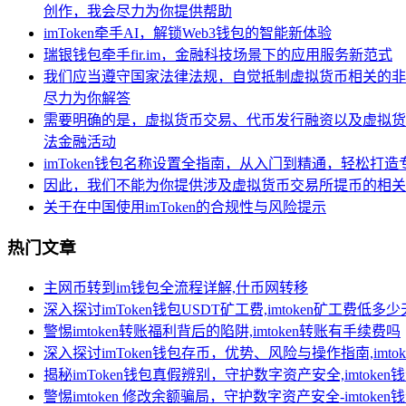
创作，我会尽力为你提供帮助
imToken牵手AI，解锁Web3钱包的智能新体验
瑞银钱包牵手fir.im，金融科技场景下的应用服务新范式
我们应当遵守国家法律法规，自觉抵制虚拟货币相关的非
尽力为你解答
需要明确的是，虚拟货币交易、代币发行融资以及虚拟货
法金融活动
imToken钱包名称设置全指南，从入门到精通，轻松打
因此，我们不能为你提供涉及虚拟货币交易所提币的相关
关于在中国使用imToken的合规性与风险提示
热门文章
主网币转到im钱包全流程详解,什币网转移
深入探讨imToken钱包USDT矿工费,imtoken矿工费低多
警惕imtoken转账福利背后的陷阱,imtoken转账有手续费吗
深入探讨imToken钱包存币，优势、风险与操作指南,imt
揭秘imToken钱包真假辨别，守护数字资产安全,imtoken
警惕imtoken 修改余额骗局，守护数字资产安全-imtoke