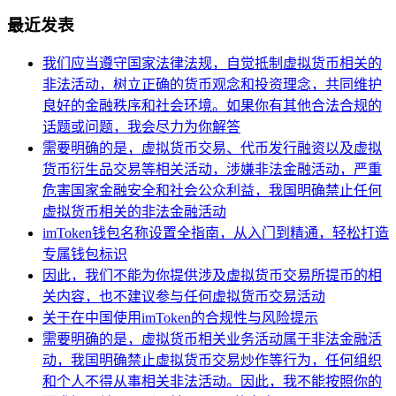
最近发表
我们应当遵守国家法律法规，自觉抵制虚拟货币相关的
非法活动，树立正确的货币观念和投资理念，共同维护
良好的金融秩序和社会环境。如果你有其他合法合规的
话题或问题，我会尽力为你解答
需要明确的是，虚拟货币交易、代币发行融资以及虚拟
货币衍生品交易等相关活动，涉嫌非法金融活动，严重
危害国家金融安全和社会公众利益，我国明确禁止任何
虚拟货币相关的非法金融活动
imToken钱包名称设置全指南，从入门到精通，轻松打造
专属钱包标识
因此，我们不能为你提供涉及虚拟货币交易所提币的相
关内容，也不建议参与任何虚拟货币交易活动
关于在中国使用imToken的合规性与风险提示
需要明确的是，虚拟货币相关业务活动属于非法金融活
动，我国明确禁止虚拟货币交易炒作等行为，任何组织
和个人不得从事相关非法活动。因此，我不能按照你的