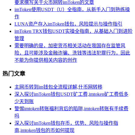
要求撰写关于火币网转imToken的文章
imToken使用USDT（U）全指南，从新手入门到熟练操
作
LUNA资产存入imToken钱包，风险提示与操作指引
imToken TRX钱包USDT实操全指南，从基础入门到进阶
管理
需要明确的是，加密货币相关活动在我国存在监管风
险，且可能涉及金融诈骗、洗钱等违法犯罪行为，因此
不能为你提供相关内容的创作
热门文章
主网币转到im钱包全流程详解,什币网转移
深入探讨imToken钱包USDT矿工费,imtoken矿工费低多
少天到账
警惕imtoken转账福利背后的陷阱,imtoken转账有手续费
吗
深入探讨imToken钱包存币，优势、风险与操作指
南,imtoken钱包的币如何提现