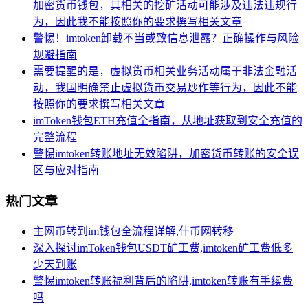
加密货币钱包，其相关的挖矿活动可能涉及违法违规行
为，因此我不能按照你的要求撰写相关文章
警惕！imtoken卸载不当或致信息泄露？正确操作与风险
规避指南
需要提醒的是，虚拟货币相关业务活动属于非法金融活
动，我国明确禁止虚拟货币交易炒作等行为，因此不能
按照你的要求撰写相关文章
imToken钱包ETH充值全指南，从地址获取到安全充值的
完整流程
警惕imtoken转账地址无效陷阱，加密货币转账的安全误
区与应对指南
热门文章
主网币转到im钱包全流程详解,什币网转移
深入探讨imToken钱包USDT矿工费,imtoken矿工费低多
少天到账
警惕imtoken转账福利背后的陷阱,imtoken转账有手续费
吗