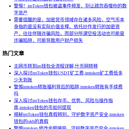
警惕！imToken钱包被盗事件频发，别让疏忽吞噬你的数
字资产
需要提醒的是，加密货币领域存在诸多风险，空气币本
身指的是没有实际价值支撑、依托炒作发行的加密资
产，往往伴随诈骗风险，而部分所谓空投活动也可能是
诈骗陷阱，可能导致用户财产损失
热门文章
主网币转到im钱包全流程详解,什币网转移
深入探讨imToken钱包USDT矿工费,imtoken矿工费低多
少天到账
警惕imtoken转账福利背后的陷阱,imtoken转账有手续费
吗
深入探讨imToken钱包存币，优势、风险与操作指
南,imtoken钱包的币如何提现
揭秘imToken钱包真假辨别，守护数字资产安全,imtoken
钱包的okb的真假
警惕imtoken 修改余额骗局，守护数字资产安全-imtoken